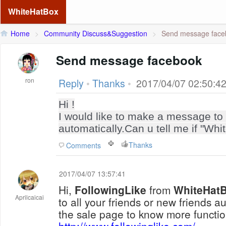
WhiteHatBox
Home
>
Community Discuss&Suggestion
>
Send message face
Send message facebook
ron
Reply
•
Thanks
•
2017/04/07 02:50:4
Hi !
I would like to make a message to 
automatically.Can u tell me if "Whi
Thanks
Comments
2017/04/07 13:57:41
Hi,
FollowingLike
from
WhiteHat
Aprilcaicai
to all your friends or new friends au
the sale page to know more functio