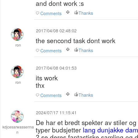
and dont work :s
Thanks
Comments
2017/04/08 02:48:02
the sencond task dont work
ron
Thanks
Comments
2017/04/08 04:01:53
its work
ron
thx
Thanks
Comments
2024/07/17 11:15:41
De har et bredt spekter av stiler og 
kdjcesarwasserma
typer budsjetter
lang dunjakke da
n
? se deres fantastiske samling og d