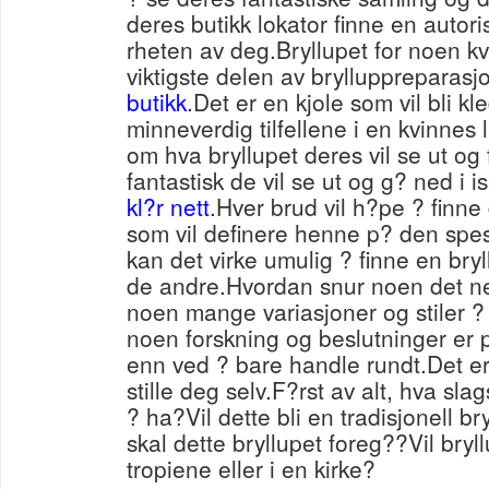
deres butikk lokator finne en autori
rheten av deg.Bryllupet for noen kv
viktigste delen av brylluppreparas
butikk
.Det er en kjole som vil bli k
minneverdig tilfellene i en kvinnes 
om hva bryllupet deres vil se ut og 
fantastisk de vil se ut og g? ned i is
kl?r nett
.Hver brud vil h?pe ? finne
som vil definere henne p? den spe
kan det virke umulig ? finne en bryl
de andre.Hvordan snur noen det ned 
noen mange variasjoner og stiler 
noen forskning og beslutninger er
enn ved ? bare handle rundt.Det e
stille deg selv.F?rst av alt, hva sla
? ha?Vil dette bli en tradisjonell b
skal dette bryllupet foreg??Vil bryl
tropiene eller i en kirke?